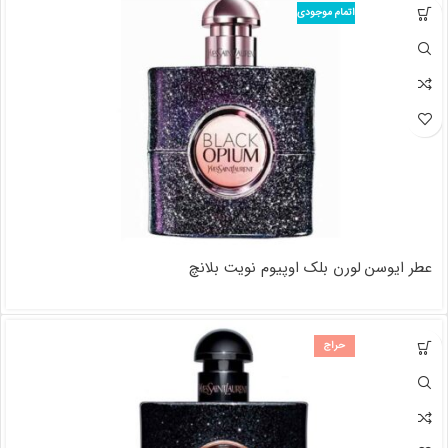
اتمام موجودی
عطر ایوسن لورن بلک اوپیوم نویت بلانچ
حراج