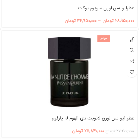
عطرایو سن لورن سوپرم بوکت
28,950,000
تومان
–
34,950,000
تومان
حراج
عطر ایو سن لورن لانویت دی الهوم له پارفوم
25,840,000
تومان
27,200,000
تومان