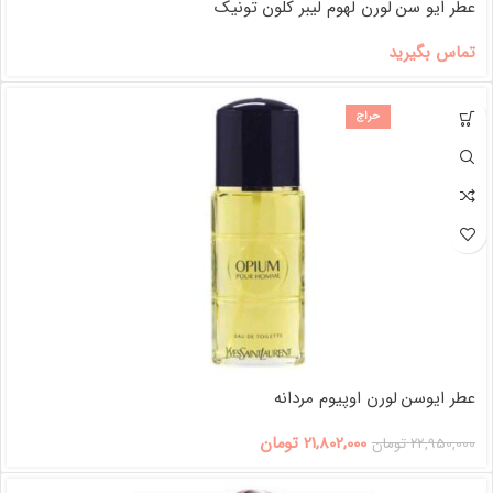
عطر ایو سن لورن لهوم لیبر کلون تونیک
تماس بگیرید
حراج
عطر ایوسن لورن اوپیوم مردانه
21,802,000
تومان
22,950,000
تومان