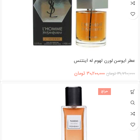
عطر ایوسن لورن لهوم له اینتنس
30,200,000
تومان
31,790,000
تومان
حراج