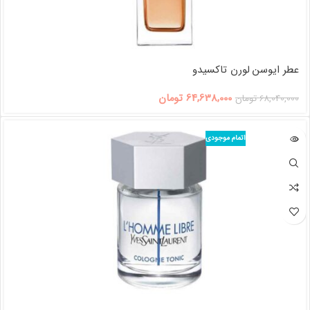
عطر ایوسن لورن تاکسیدو
64,638,000
تومان
68,040,000
تومان
اتمام موجودی