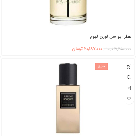
عطر ایو سن لورن لهوم
20,187,000
تومان
21,250,000
تومان
حراج