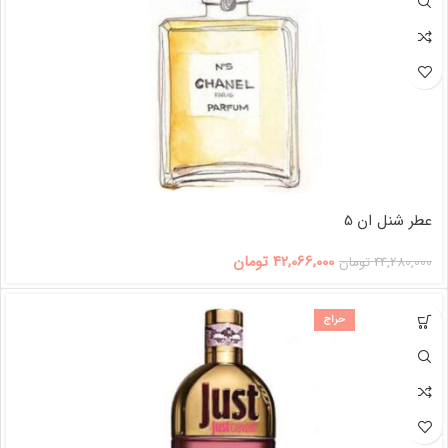
عطر شنل ان 5
42,066,000
تومان
44,280,000
تومان
حراج