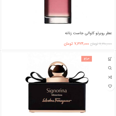
عطر روبرتو کاوالی جاست زنانه
7,324,000
تومان
7,710,000
تومان
حراج