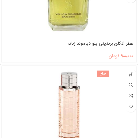
عطر ادکلن برندینی یلو دیاموند زنانه
900,000
تومان
حراج