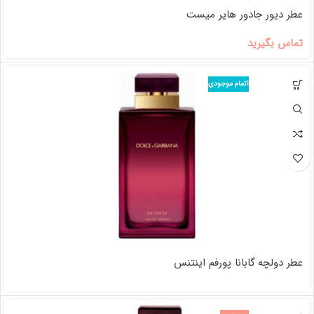
عطر دیور جادور هایر میست
تماس بگیرید
اتمام موجودی
عطر دولچه گابانا پورفم اینتنس