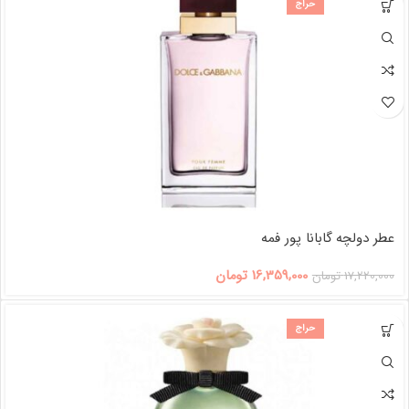
حراج
عطر دولچه گابانا پور فمه
16,359,000
تومان
17,220,000
تومان
حراج