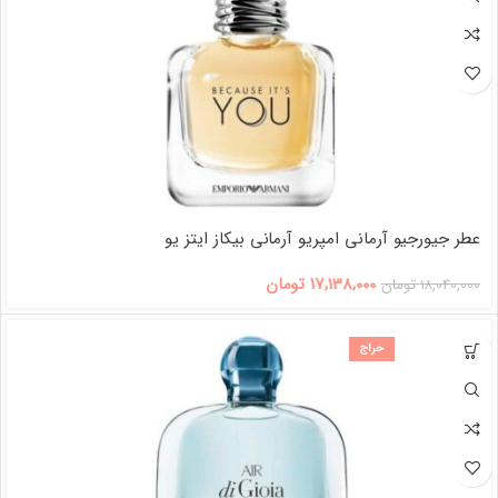
عطر جیورجیو آرمانی امپریو آرمانی بیکاز ایتز یو
17,138,000
تومان
18,040,000
تومان
حراج