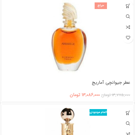
حراج
عطر جیوانچی آماریج
13,086,000
تومان
13,775,000
تومان
اتمام موجودی