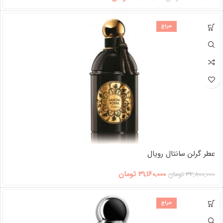
حراج
عطر گرلن سانتال رویال
31,160,000
تومان
32,800,000
تومان
حراج