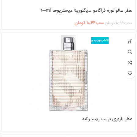
عطر سالواتوره فراگامو سیگنورینا میستریوسا 100ml
10,440,000
تومان
10,990,000
تومان
اتمام موجودی
عطر باربری بریت ریتم زنانه