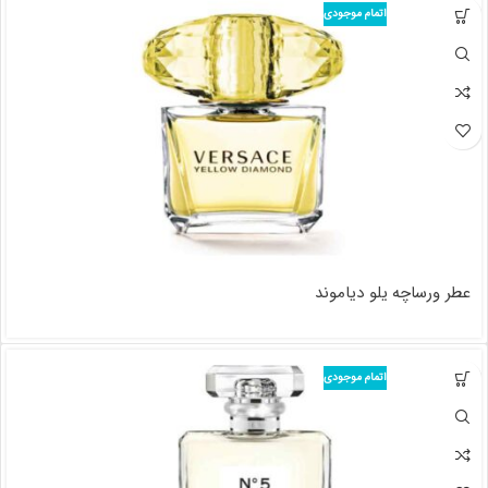
اتمام موجودی
عطر ورساچه یلو دیاموند
اتمام موجودی