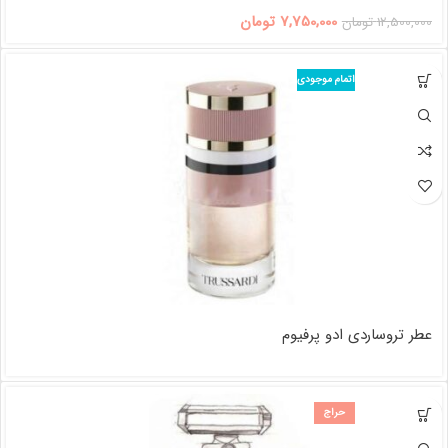
7,750,000
تومان
12,500,000
تومان
اتمام موجودی
عطر تروساردی ادو پرفیوم
حراج