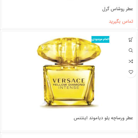
عطر روشاس گرل
تماس بگیرید
اتمام موجودی
عطر ورساچه یلو دیاموند اینتنس