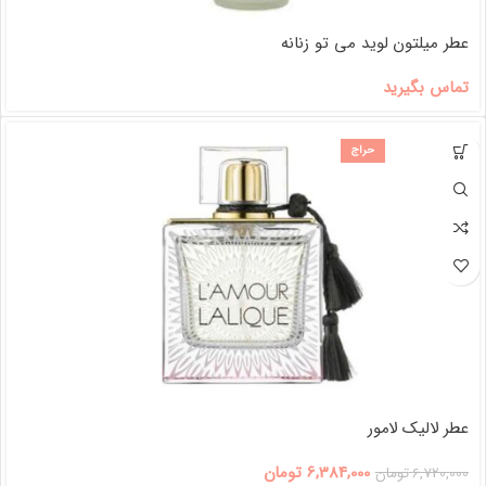
عطر میلتون لوید می تو زنانه
تماس بگیرید
حراج
عطر لالیک لامور
6,384,000
تومان
6,720,000
تومان