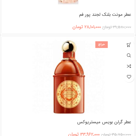
عطر مونت بلنک لجند پور فم
28,101,000
تومان
29,580,000
تومان
حراج
عطر گرلن بویس میستریوکس
33,962,000
تومان
35,750,000
تومان