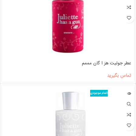
عطر جولیت هز ا گان مممم
تماس بگیرید
اتمام موجودی