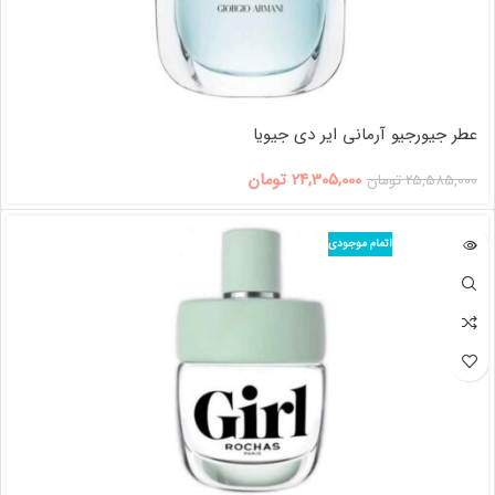
عطر جیورجیو آرمانی ایر دی جیویا
24,305,000
تومان
25,585,000
تومان
اتمام موجودی