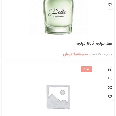
عطر دولچه گابانا دولچه
9,850,000
تومان
15,000,000
تومان
حراج