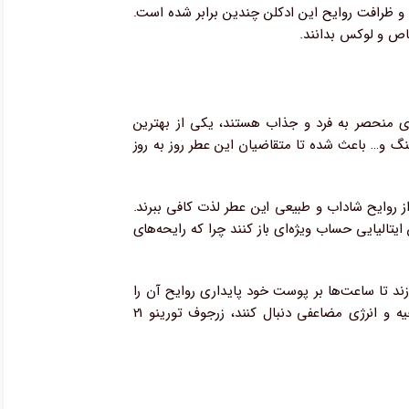
ز این رو دقت و ظرافت روایح این ادکلن چندین برابر شده است.
ای منحصر به فرد و جذاب هستند، یکی از بهترین
‌العاده، روایح هماهنگ و… باعث شده تا متقاضیان این عطر روز به روز
از روایح شاداب و طبیعی این عطر لذت کافی ببرند.
الیایی حساب ویژه‌ای باز کنند چرا که رایحه‌های
از عطرهای با ماندگاری بالایی هستند، می‌توانند به انتخاب روایح تورینو ۲۱ زرجوف بپردازند تا ساعت‌ها بر پوست خود پایداری روایح آن را
حس کنند. برخی از خانم‌ها و آقایان به دنبال استفاده از ادکلنی جذاب هستند تا بتوانند فعالیت‌های ورزشی خود را با روحیه و انرژی مضاعفی دنبال کنند، زرجوف تورینو 21