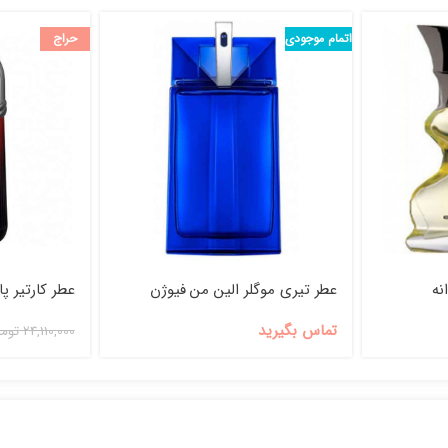
اتمام موجودی
حراج
نه
عطر تیری موگلر الین من فیوژن
عطر کارتیر پا
اسپرت
تماس بگیرید
24,110,000
توما