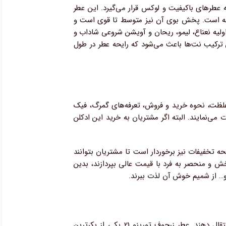
وبی دارد و در دسته عطرهای باکیفیت و لوکس قرار می‌گیرد. این عطر
 تابستانی قابل توجه است. پخش بوی آن نیز متوسط تا قوی است و
ولیه نعناع، لیمو، ریحان و آویشن شروعی شاداب و
ن ترکیب نت‌ها باعث می‌شود که رایحه عطر در طول
میزان غلظت، نحوه خرید و فروش، تعرفه‌های گمرگ، فیک
می‌نمایند. البته اگر مشتریان به خرید این ادکلن
 تخفیفات نیز برخوردار است تا مشتریان بتوانند
 و زنانه همچون عطر زرجوف تورینو 21 با رایحه جادویی، انرژی‌بخش و منحصر به فرد با قیمت عالی بپردازند، بدین
و… از شمیم خوش آن لذت ببرند.
و تابستانه برند زرجوف طبع خنکی دارند تا استشمام رایحه این عطرها، طراوت و نشاط زیادی به مخاطبان انتقال دهند. عطر زرجوف تورینو 21 یکی از بکرترین