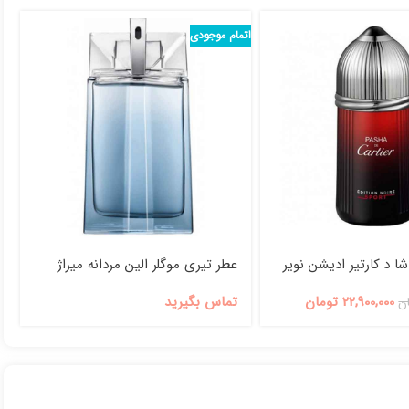
اتمام موجودی
شا د کارتیر ادیشن نویر
عطر تیری موگلر الین مردانه میراژ
22,900,000
تومان
تماس بگیرید
ن